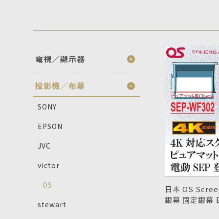
電視／顯示器
投影機／布幕
SONY
EPSON
JVC
victor
OS
日本 OS Scr
銀幕 固定銀幕
stewart
型號 : OS Scr