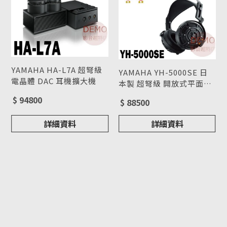
YAMAHA HA-L7A 超弩級
YAMAHA YH-5000SE 日
電晶體 DAC 耳機擴大機
本製 超弩級 開放式平面振
型號 : HA-L7A
膜 頭戴式耳機
型號 : YH-5000SE
$ 94800
$ 88500
詳細資料
詳細資料