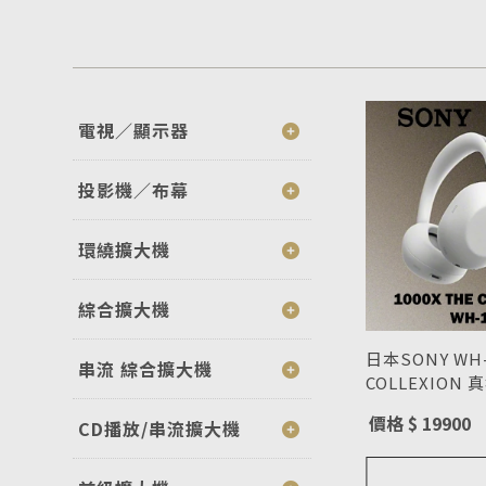
電視／顯示器
投影機／布幕
環繞擴大機
綜合擴大機
日本SONY WH-1
串流 綜合擴大機
COLLEXION
耳罩式耳機
型號 : WH-100
價格 $ 19900
CD播放/串流擴大機