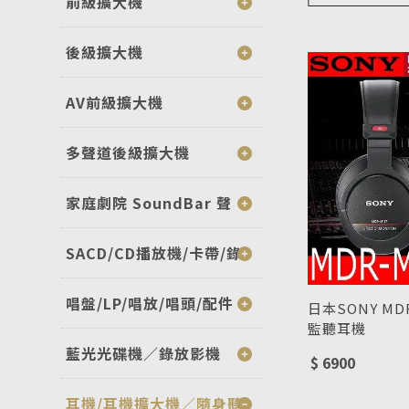
前級擴大機
後級擴大機
AV前級擴大機
多聲道後級擴大機
家庭劇院 SoundBar 聲
SACD/CD播放機/卡帶/錄
唱盤/LP/唱放/唱頭/配件
日本SONY M
監聽耳機
型號 : MDR-M
藍光光碟機／錄放影機
$ 6900
耳機/耳機擴大機／隨身聽