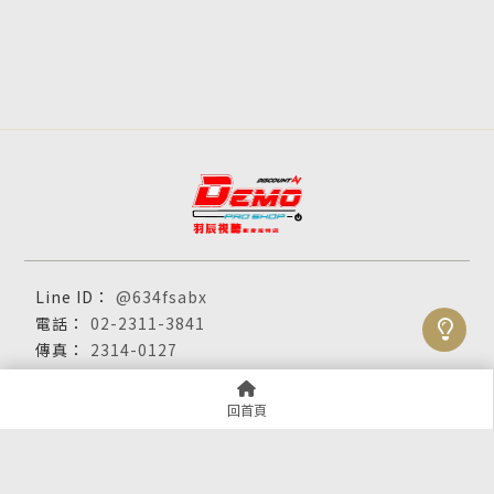
@634fsabx
02-2311-3841
2314-0127
53333772
sales@demostyle.com.tw
回首頁
台北市中正區中華路一段45號
關於羽辰
服務項目
產品展示