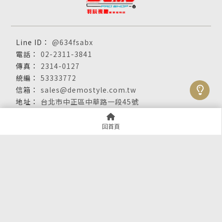
@634fsabx
02-2311-3841
2314-0127
53333772
sales@demostyle.com.tw
台北市中正區中華路一段45號
關於羽辰
服務項目
產品展示
回首頁
最新消息
聯絡我們
視聽設備專賣店
台北視聽設備專賣店
中正區視聽設備專賣店
視聽設備買賣
台北視聽設備買賣
Designed by
揚京快客
Copyright © 2026
隱私權政策
網站使用條款
..
累積人氣: 587914