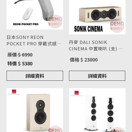
日本SONY REON
丹麥 DALI SONIK
POCKET PRO 穿戴式感溫
CINEMA 中置喇叭 (支) 請
組 冷感器 RNPK-P1 隨身
型號 : RNPK-P1
原價 $ 6990
來電洽詢
型號 : SONIK CINEMA
冷氣機
價格 $ 23000
特價 $ 5380
詳細資料
詳細資料