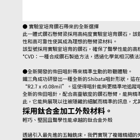
● 實驗室培育鑽石帶來的全新選擇
此一體式鑽石懸臂梁採用高純度實驗室培育鑽石，該鑽石
性和高可靠性使其成為理想的懸臂梁材料。
該型號採用實驗室培育的鑽石，確保了聲學性能的高
*CVD：一種合成鑽石製造方法，透過化學氣相沉積
●全新開發的柴田唱針帶來精準生動的聆聽體驗。
鐵三角成功研發出一種全新的Shibata唱針形狀，這在公
“R2.7 x r0.08mil”。這使得唱針能夠更精準地
全新的柴田唱針，配合高靈敏度的鑽石懸臂，能夠精
此，它能夠展現以往被隱藏的細膩而精準的訊息，尤
採用鈦合金加工外殼材料。
輕巧、堅固且聲學性能卓越的鈦合金外殼
透過引入最先進的五軸銑床，我們實現了複雜精細的