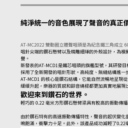
純淨統一的音色展現了聲音的真正
AT-MC2022 雙動圈立體聲唱頭是為紀念鐵三角成立 6
唱針尖端的鑽石懸臂以及精雕細琢的外殼設計，為模
譽。
新發表的AT-MCD1是鐵芯唱頭的旗艦型號，其研發
採用了全新開發的唱針形狀。高純度、無縫結構進一
AT-MCD1 的核心是鑽石結構，它能自然流暢地
緩緩升起，樂器的質感和餘音繞樑都更加真實地展現
歡迎來到鑽石的世界。
輕巧的 0.22 毫米方形鑽石懸臂梁具有較高的振動
由於鑽石特有的高速振動傳播特性，聲音的起伏變化
鳴飽滿，衝擊力十足。此外，該產品成功減輕了0.2