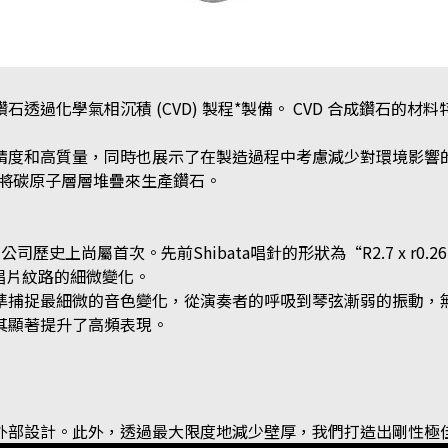
透過化學氣相沉積 (CVD) 製程*製備。 CVD 合成鑽石的
精度和高質量，同時也展示了在製造過程中考慮減少對環境影響
法將碳原子層層堆疊來生產鑽石。
司歷史上尚屬首次。先前Shibata唱針的形狀為“R2.7 x r
追蹤唱片紋路的細微變化。
準捕捉最細微的音色變化，從演奏者的呼吸到琴弦漸弱的振動，
其顯著提升了高頻表現。
外部設計。此外，透過最大限度地減少壁厚，我們打造出剛性極