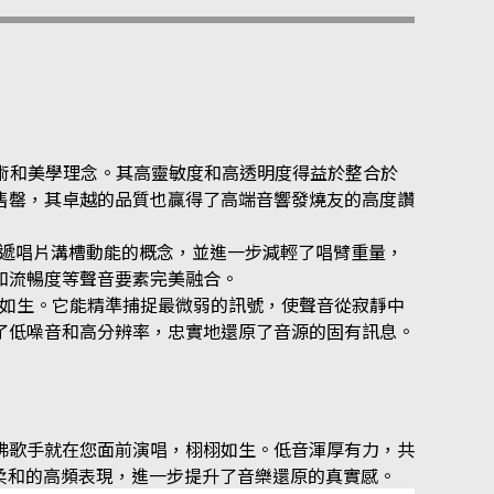
術和美學理念。其高靈敏度和高透明度得益於整合於
售罄，其卓越的品質也贏得了高端音響發燒友的高度讚
損傳遞唱片溝槽動能的概念，並進一步減輕了唱臂重量，
和流暢度等聲音要素完美融合。
栩栩如生。它能精準捕捉最微弱的訊號，使聲音從寂靜中
了低噪音和高分辨率，忠實地還原了音源的固有訊息。
彿歌手就在您面前演唱，栩栩如生。低音渾厚有力，共
更柔和的高頻表現，進一步提升了音樂還原的真實感。