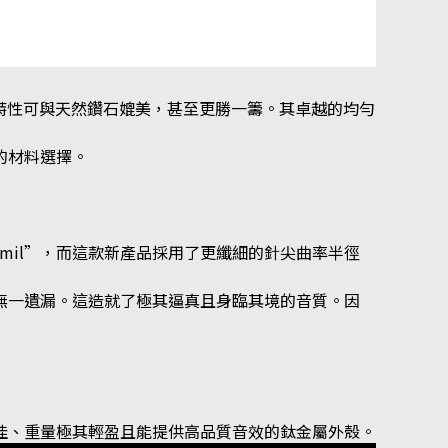
材料特性可與天然鑽石媲美，甚至更勝一籌。其卓越的均勻
的材料選擇。
0.26mil”，而這款新產品採用了更纖細的針尖曲率半徑
無一遺漏。這造就了極其逼真且身臨其境的音質。因
佳、重量極其輕盈且能提供高品質音效的鈦金屬外殼。