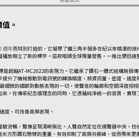
價值。
0 週年
而特別打造的，它凝聚了鐵三角半個多世紀以來精湛的技
擬播放樹立了新的標竿。這款唱頭全球限量發售，一推出便迅速
目標是超越AT-MC2022的表現力。它繼承了鑽石一體式結構無
步提升了機械振動到電訊號的轉換精度，將資訊量、密度、速度
呈現從最細微的細節到動態表現的一切，使聲音的輪廓和空間深度
出來。在傳承紀念版理念的同時，它憑藉純淨統一的音質，實現
傳播速度，可改善高頻表現。
靈敏流暢，聲像呈現清晰無比。人聲自然定位在揚聲器中央，彷
2毫米方形鑽石懸臂的重量，有效抑制了高頻共振峰，從而帶來