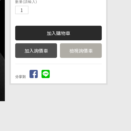
數量(請輸入)
檢視詢價車
分享到