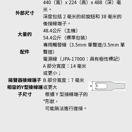
440（寬）x 224（高）x 488（深）毫
米。
外部尺寸
深度包括 2 毫米的前旋鈕和 38 毫米的
後接線端子。
48.4公斤（主機）
大量的
54.4公斤（標準包裝）
專用觸發線（3.5mm 單聲道/3.5mm 單
配件
聲道）
電源線（JPA-17000：具有極性標記）
A 部分寬度：14 毫米
或更小；
揚聲器接線端子
B 部分寬度：7 毫米
相容的Y型接線端
或更大
子尺寸
根據 Y 型接線端子的
*
形狀，
可能無法進行連接。