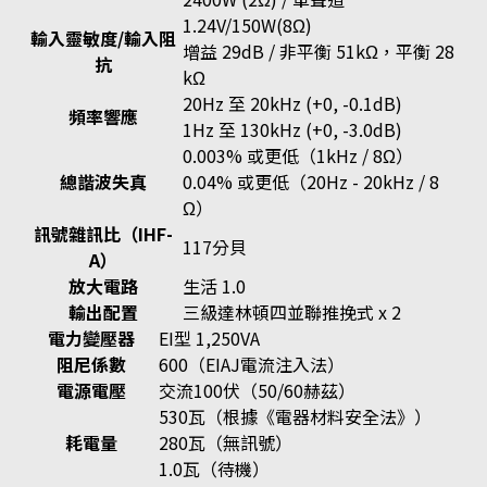
1.24V/150W(8Ω)
輸入靈敏度/輸入阻
增益 29dB / 非平衡 51kΩ，平衡 28
抗
kΩ
20Hz 至 20kHz (+0, -0.1dB)
頻率響應
1Hz 至 130kHz (+0, -3.0dB)
0.003% 或更低（1kHz / 8Ω）
總諧波失真
0.04% 或更低（20Hz - 20kHz / 8
Ω）
訊號雜訊比（IHF-
117分貝
A）
放大電路
生活 1.0
輸出配置
三級達林頓四並聯推挽式 x 2
電力變壓器
EI型 1,250VA
阻尼係數
600（EIAJ電流注入法）
電源電壓
交流100伏（50/60赫茲）
530瓦（根據《電器材料安全法》）
耗電量
280瓦（無訊號）
1.0瓦（待機）