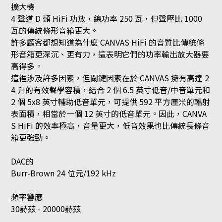
擴大機
4 聲道 D 類 HiFi 功放，總功率 250 瓦，但聲壓比 1000
瓦的傳統條形音箱更大。
許多顧客都想知道為什麼 CANVAS HiFi 的音質比傳統條
形音箱更深沉、更有力，這表明它們的功率輸出放大器要
高得多。
這裡涉及許多因素，但關鍵因素在於 CANVAS 擁有高達 2
4 升的有效聲學容積，結合 2 個 6.5 英寸低音/中音單元和
2 個 5x8 英寸輔助低音單元，可提供 592 平方厘米的輻射
表面積​​，相當於一個 12 英寸的低音單元。因此，CANVA
S HiFi 的效率極高，音量更大，低音效果也比傳統長條音
箱更強勁。
DAC的
Burr-Brown 24 位元/192 kHz
頻率響應
30赫茲 - 20000赫茲